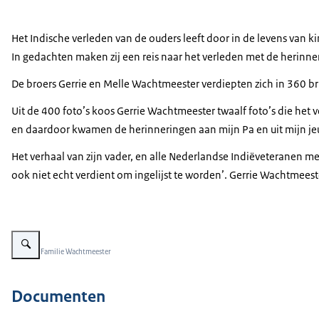
Het Indische verleden van de ouders leeft door in de levens van 
In gedachten maken zij een reis naar het verleden met de herinn
De broers Gerrie en Melle Wachtmeester verdiepten zich in 360 br
Uit de 400 foto’s koos Gerrie Wachtmeester twaalf foto’s die het 
en daardoor kwamen de herinneringen aan mijn Pa en uit mijn jeu
Het verhaal van zijn vader, en alle Nederlandse Indiëveteranen met
ook niet echt verdient om ingelijst te worden’. Gerrie Wachtmeest
Vergroot afbeelding Voorkant van het informatie boekje de schilderijen v
Beeld: © Familie Wachtmeester
Documenten