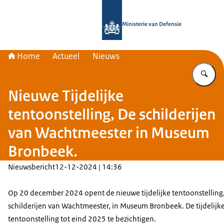
Naar de homepage van Bronbeek
Ministerie van Defensie
Home
Actueel
Nieuws
Vu
Nieuwe Tijdelijke
tentoonstelling, De schilderijen
van Wachtmeester in Museum
Bronbeek.
Nieuwsbericht
12-12-2024 | 14:36
Op 20 december 2024 opent de nieuwe tijdelijke tentoonstelling
schilderijen van Wachtmeester, in Museum Bronbeek. De tijdelijk
tentoonstelling tot eind 2025 te bezichtigen.