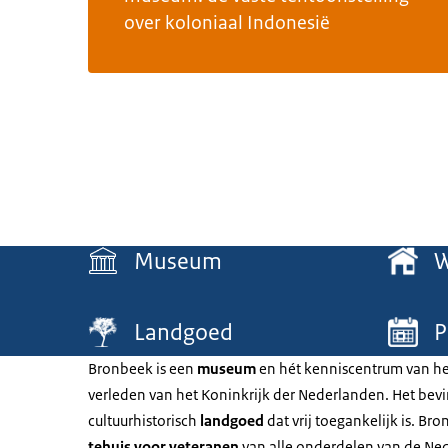
over koloniaal Indonesië
Menu
Museum
Landgoed
P
Bronbeek is een
museum
en hét kenniscentrum van het
verleden van het Koninkrijk der Nederlanden. Het bevi
cultuurhistorisch
landgoed
dat vrij toegankelijk is. Br
tehuis voor veteranen
van alle onderdelen van de Ne