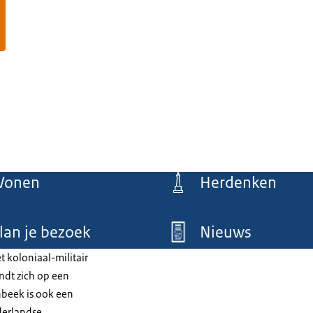
Wonen
Herdenken
lan je bezoek
Nieuws
 koloniaal-militair
ndt zich op een
onbeek is ook een
derlandse