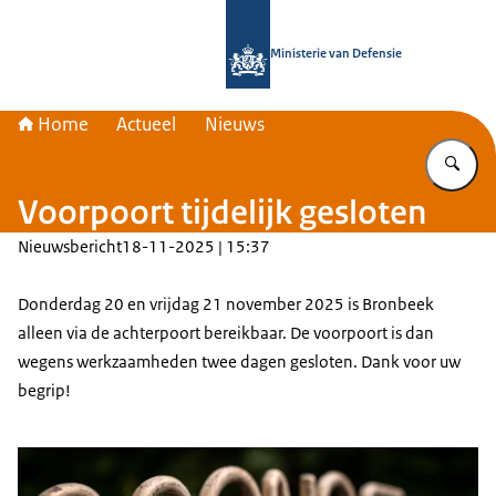
Naar de homepage van Bronbeek
Ministerie van Defensie
Home
Actueel
Nieuws
Vu
Voorpoort tijdelijk gesloten
Nieuwsbericht
18-11-2025 | 15:37
Donderdag 20 en vrijdag 21 november 2025 is Bronbeek
alleen via de achterpoort bereikbaar. De voorpoort is dan
wegens werkzaamheden twee dagen gesloten. Dank voor uw
begrip!