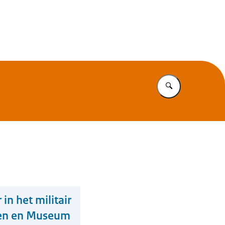
Vul in wat u z
in het militair
iren en Museum