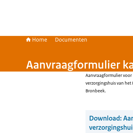
Home
Documenten
Aanvraagformulier k
Aanvraagformulier voor h
verzorgingshuis van het
Bronbeek.
Download:
Aan
verzorgingshui