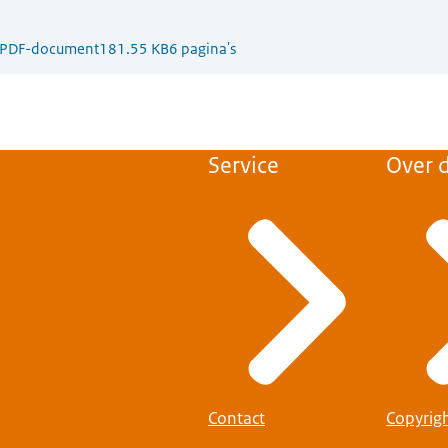
PDF-document
181.55 KB
6 pagina's
Service
Over d
Contact
Copyrig